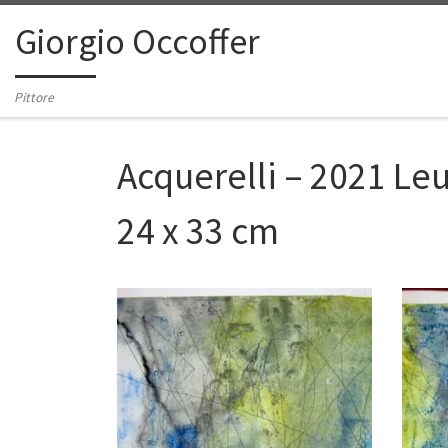
Passa al contenuto
Giorgio Occoffer
Pittore
Acquerelli – 2021 Le
24 x 33 cm