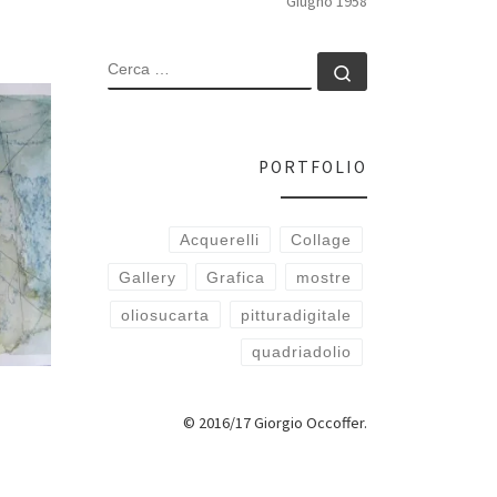
Giugno 1958
CERCA
Cerca …
PORTFOLIO
Acquerelli
Collage
Gallery
Grafica
mostre
oliosucarta
pitturadigitale
quadriadolio
© 2016/17 Giorgio Occoffer.