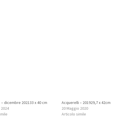
i – dicembre 202133 x 40 cm
Acquerelli – 201929,7 x 42cm
 2024
20 Maggio 2020
imile
Articolo simile