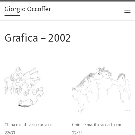
Giorgio Occoffer
Passa al contenuto
Me
Grafica – 2002
China e matita su carta cm
China e matita su carta cm
22×33
22×33