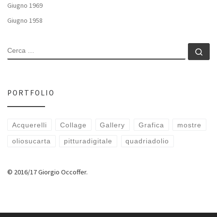
Giugno 1969
Giugno 1958
CERCA
Ce
PORTFOLIO
Acquerelli
Collage
Gallery
Grafica
mostre
oliosucarta
pitturadigitale
quadriadolio
© 2016/17 Giorgio Occoffer.