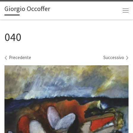
Giorgio Occoffer
Passa al contenuto
Me
040
Navigazione immagini
Precedente
Successivo