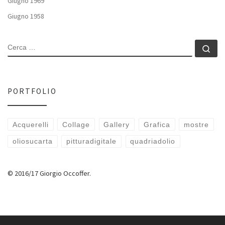
Giugno 1969
Giugno 1958
CERCA
Ce
PORTFOLIO
Acquerelli
Collage
Gallery
Grafica
mostre
oliosucarta
pitturadigitale
quadriadolio
© 2016/17 Giorgio Occoffer.