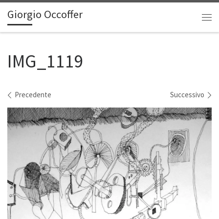
Giorgio Occoffer
Passa al contenuto
Me
IMG_1119
Navigazione immagini
Precedente
Successivo