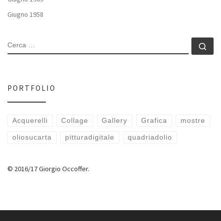
Giugno 1958
CERCA
Ce
PORTFOLIO
Acquerelli
Collage
Gallery
Grafica
mostre
oliosucarta
pitturadigitale
quadriadolio
© 2016/17 Giorgio Occoffer.