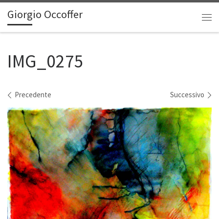
Giorgio Occoffer
Passa al contenuto
Me
IMG_0275
Navigazione immagini
Precedente
Successivo