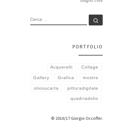
Giugno 1958
CERCA
Cerca …
PORTFOLIO
Acquerelli
Collage
Gallery
Grafica
mostre
oliosucarta
pitturadigitale
quadriadolio
© 2016/17 Giorgio Occoffer.